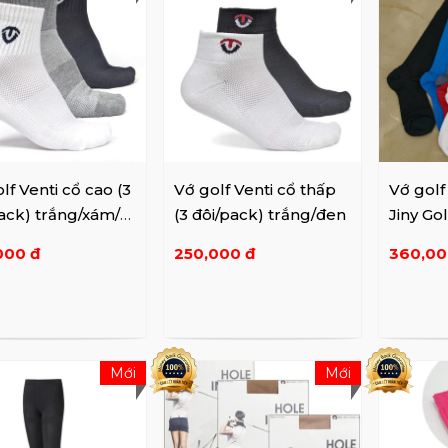
lf Venti cổ cao (3
Vớ golf Venti cổ thấp
Vớ golf
ack) trắng/xám/
(3 đôi/pack) trắng/đen
Jiny Go
LF449
000 đ
250,000 đ
360,00
Mới
Mới