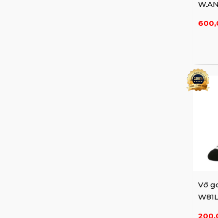
W.AN
001
600,
Vớ go
W81L
200,