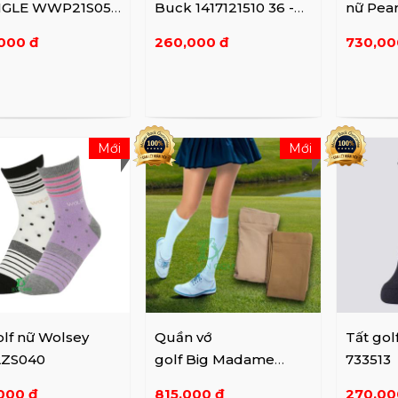
GLE WWP21S05 -
Buck 1417121510 36 -
nữ Pear
SALMON
C703
000 đ
260,000 đ
730,00
Mới
Mới
lf nữ Wolsey
Quần vớ
Tất gol
ZS040
golf Big Madame
733513
6295604
000 đ
815,000 đ
270,00