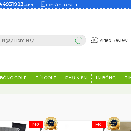
44931993
CSKH
Lịch sử mua hàng
Video Review
BÓNG GOLF
TÚI GOLF
PHỤ KIỆN
IN BÓNG
TI
Mới
Mới