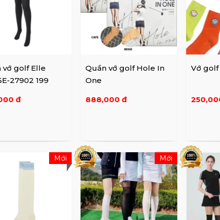
vớ golf Elle
Quần vớ golf Hole In
Vớ golf
6E-27902 199
One
000 đ
888,000 đ
250,00
Mới
Mới