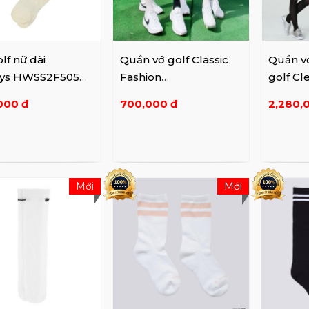
lf nữ dài
Quần vớ golf Classic
Quần v
ys HWSS2F505
Fashion
golf Cl
BL
Trend P0000SKX
golf C
000 đ
700,000 đ
2,280,
5090856
Long B
Mới
Mới