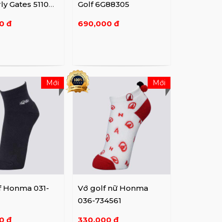
ly Gates 51106S
Golf 6G88305
0 đ
690,000 đ
Mới
Mới
f Honma 031-
Vớ golf nữ Honma
036-734561
0 đ
330,000 đ