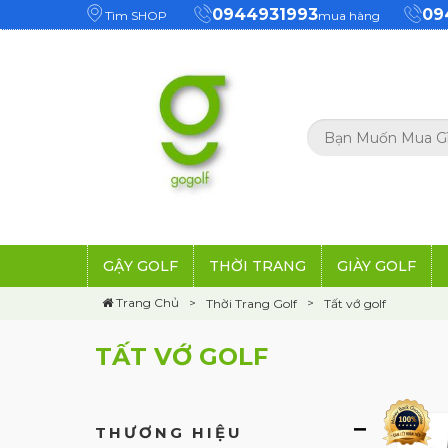
0944931993
09
Tìm SHOP
mua hàng
GẬY GOLF
THỜI TRANG
GIÀY GOLF
Trang Chủ
Thời Trang Golf
Tất vớ golf
TẤT VỚ GOLF
THƯƠNG HIỆU