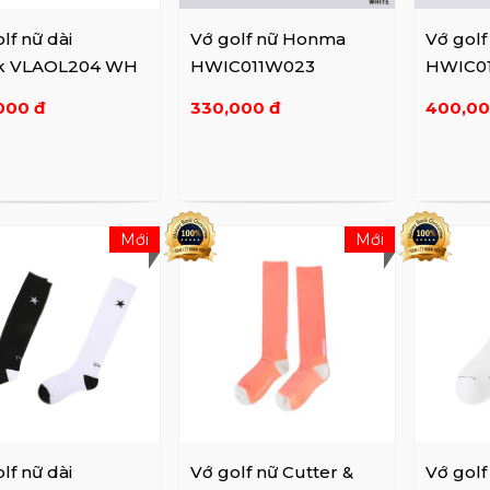
lf nữ dài
Vớ golf nữ Honma
Vớ gol
ik VLAOL204 WH
HWIC011W023
HWIC0
000 đ
330,000 đ
400,00
Mới
Mới
lf nữ dài
Vớ golf nữ Cutter &
Vớ golf