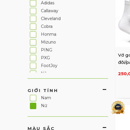
Adidas
Callaway
Cleveland
Cobra
Honma
Mizuno
PING
Vớ go
PXG
đôi/p
FootJoy
đen
Nike
250,
Under Armour
Ecco
GIỚI TÍNH
Castelbajac
Nam
JDX
Nữ
Khác
HAZZYS GOLF
MÀU SẮC
Fila