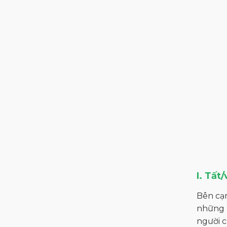
I. Tất
Bên cạn
những p
người c