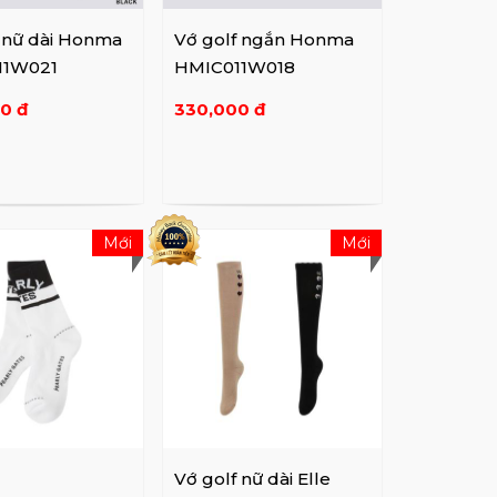
f nữ dài Honma
Vớ golf ngắn Honma
11W021
HMIC011W018
0 đ
330,000 đ
Mới
Mới
Vớ golf nữ dài Elle