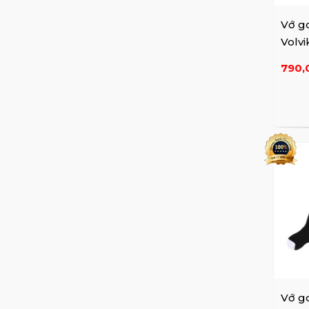
W.ANGLE
Vớ go
Wide Angle
Volv
790,
Vớ go