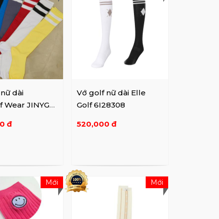
 nữ dài
Vớ golf nữ dài Elle
lf Wear JINYGO
Golf 6I28308
0 đ
520,000 đ
Mới
Mới