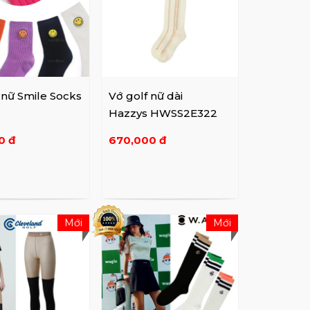
 nữ Smile Socks
Vớ golf nữ dài
Hazzys HWSS2E322
0 đ
670,000 đ
Mới
Mới