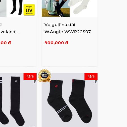
ớ
Vớ golf nữ dài
eveland
W.Angle WWP22S07
GKWPS1126
000 đ
900,000 đ
lack
Mới
Mới