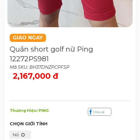
GIAO NGAY
Quần short golf nữ Ping
12272PS981
Mã SKU: BH37DNZPCPFSP
2,167,000 đ
Thương Hiệu: PING
Chia sẻ
CHỌN GIỚI TÍNH
Nữ