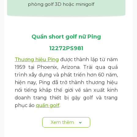
phòng golf 3D hoặc minigolf
Quần short golf nữ Ping
12272PS981
Thương hiệu Ping
được thành lập từ năm
1959 tại Phoenix, Arizona. Trải qua quá
trình xây dựng và phát triển hơn 60 năm,
hiện nay, Ping đã trở thành thương hiệu
nổi tiếng khắp thế giới về sản xuất kinh
doanh trang thiết bị gậy golf và trang
phục áo
quần golf
.
Ping cũng là một trong những thương
Xem thêm
hiệu đi đầu trong việc sử dụng công nghệ
tiên tiến, hiện đại và thông minh trong