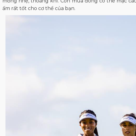
mỏng nhẹ, thoáng khí. Còn mùa đông có thể mặc các lo
ấm rất tốt cho cơ thể của bạn.