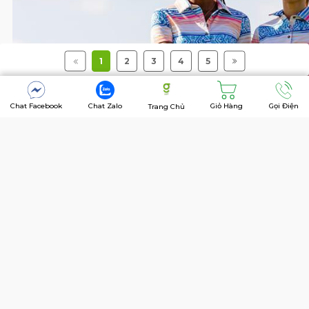
1
2
3
4
5
Chat Facebook
Chat Zalo
Giỏ Hàng
Gọi Điện
Trang Chủ