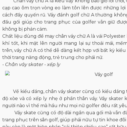
Chân váy chữ A là kiểu váy không bao giờ lỗi thời, v
cạp cao ôm trọn vòng eo làm tôn lên được những lợi
cách đầy quyến rũ. Váy đánh golf chữ A thường khô
đầu gối giúp cho trang phục của golfer vẫn giữ đượ
không bị phản cảm.
Chất liệu dùng để may chân váy chữ A là vải Polyester 
khí tốt, khi mặt lên người mang lại sự thoải mái, mềm
trên, váy chữ A có thể dễ dàng kết hợp với bất kỳ kiểu
thời trang năng động, trẻ trung cho phái nữ.
- Chân váy skater - xếp ly
Về kiểu dáng, chân váy skater cũng có kiểu dáng t
độ xòe và có xếp ly nhẹ ở phần thân váy. Váy skater 
người nào vì thế mà hầu như mọi nữ golfer đều rất yêu
Váy skate cũng có độ dài ngắn qua gối mà vẫn đả
trang phục trên sân golf, giúp phái nữu tự tin khoe đôi
này còn là một biện pháp “cải thiện chiều cao” rất h