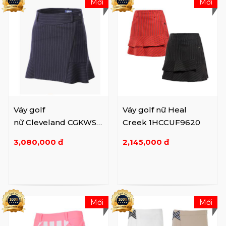
Mới
Mới
Váy golf
Váy golf nữ Heal
nữ Cleveland CGKWSK
Creek 1HCCUF9620
184
3,080,000 đ
2,145,000 đ
Mới
Mới