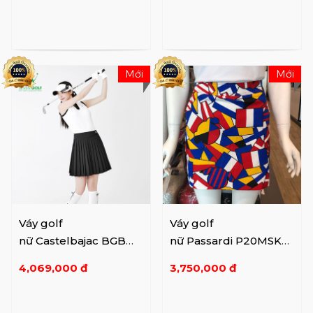
Mới
Mới
Váy golf
Váy golf
nữ Castelbajac BGBM-
nữ Passardi P20MSK57
CU602 Bk
4M
4,069,000 đ
3,750,000 đ