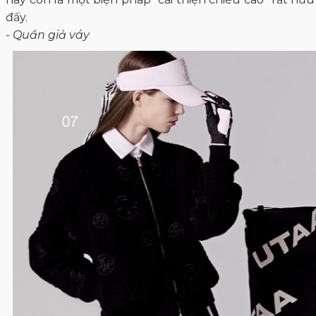
đấy.
- Quần giả váy