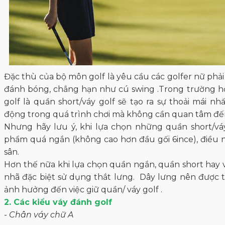
Đặc thù của bộ môn golf là yêu cầu các golfer nữ phả
đánh bóng, chẳng hạn như cú swing .Trong trường h
golf là quần short/váy golf sẽ tạo ra sự thoải mái n
động trong quá trình chơi mà không cần quan tâm đến
Nhưng hãy lưu ý, khi lựa chọn những quần short/vá
phẩm quá ngắn (không cao hơn đầu gối 6ince), điều n
sân.
Hơn thế nữa khi lựa chọn quần ngắn, quần short hay 
nhã đặc biệt sử dụng thắt lưng. Dây lưng nên được
ảnh hưởng đến việc giữ quần/ váy golf .
2. Các kiểu váy đánh golf
- Chân váy chữ A