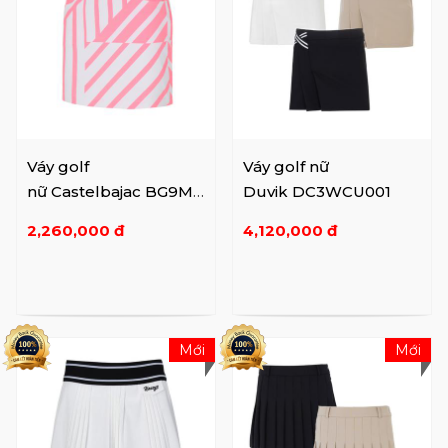
Váy golf
Váy golf nữ
nữ Castelbajac BG9M-
Duvik DC3WCU001
CU803
2,260,000 đ
4,120,000 đ
Mới
Mới