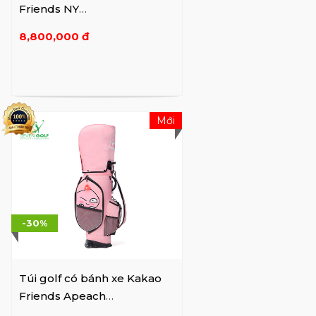
Friends NY
VXGV22AXURCBNVFFF01
8,800,000 đ
Mới
-30%
Túi golf có bánh xe Kakao
Friends Apeach
VXGV22AXUACBPKFFF01