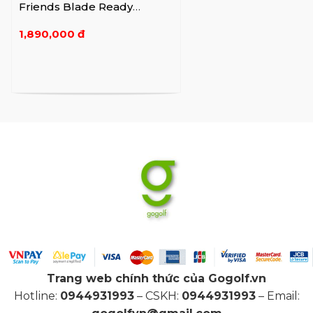
Friends Blade Ready
Apeach Pink
1,890,000 đ
Trang web chính thức của Gogolf.vn
Hotline:
0944931993
– CSKH:
0944931993
– Email: