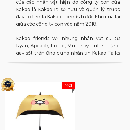
của các nhân vật hiện do công ty con của
Kakao là Kakao IX sở hữu và quản lý, trước
đây có tên là Kakao Friends trước khi mua lại
giữa các công ty con vào năm 2018.
Kakao friends với những nhân vật sư tử
Ryan, Apeach, Frodo, Muzi hay Tube… từng
gây sốt trên ứng dụng nhắn tin Kakao Talks
từ năm 2015, dần dần trở thành "idol giới trẻ",
xuất hiện khắp mọi nơi, trên đủ các loại hình
sản phẩm vì độ dễ thương độc đáo và
khuôn mặt ngây thơ đáng yêu.
Mới
Vào tháng 5 năm 2021, Kakao VX đã bắt đầu
cho ra mắt dòng sản phẩm golf cao cấp
bằng cách sử dụng các nhân vật Kakao
Friends.