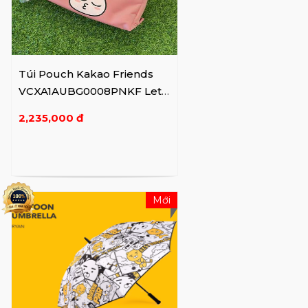
Túi Pouch Kakao Friends
VCXA1AUBG0008PNKF Let's
Par Tee
2,235,000 đ
Mới